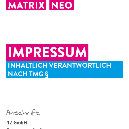
Open
Close
Skip
to
mobile
mobile
content
menu
menu
IMPRESSUM
INHALTLICH VERANTWORTLICH
NACH TMG §
Anschrift
42 GmbH