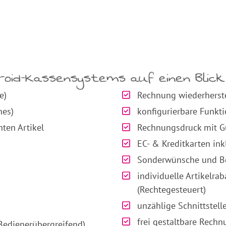
droid-Kassensystems auf einen Blick
e)
Rechnung wiederherste
nes)
konfigurierbare Funkt
ten Artikel
Rechnungsdruck mit Gü
EC- & Kreditkarten ink
Sonderwünsche und Be
individuelle Artikelrab
(Rechtegesteuert)
unzählige Schnittstelle
frei gestaltbare Rechn
Bedienerübergreifend)