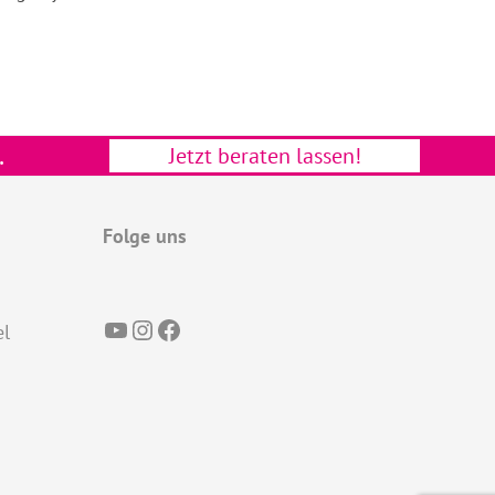
.
Jetzt beraten lassen!
Folge uns
YouTube
Instagram
Facebook
el