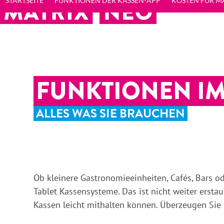
STARTSEITE
FUNKTIONEN DER KASSEN-APP
KOSTEN FÜR M
Skip
to
content
FUNKTIONEN IM
ALLES WAS SIE BRAUCHEN
Ob kleinere Gastronomieeinheiten, Cafés, Bars 
Tablet Kassensysteme. Das ist nicht weiter ersta
Kassen leicht mithalten können. Überzeugen Sie 